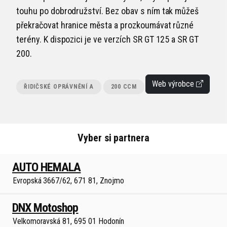
touhu po dobrodružství. Bez obav s ním tak můžeš
překračovat hranice města a prozkoumávat různé
terény. K dispozici je ve verzích SR GT 125 a SR GT
200.
Web výrobce
ŘIDIČSKÉ OPRÁVNĚNÍ A
200 CCM
Vyber si partnera
AUTO HEMALA
Evropská 3667/62, 671 81, Znojmo
DNX Motoshop
Velkomoravská 81, 695 01 Hodonín