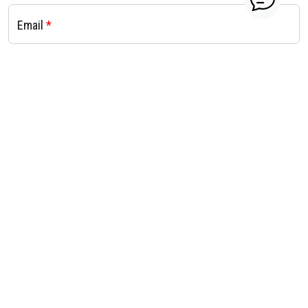
Email
*
Telefon
*
Souhlasím se zpracováním osobních údajů dle <a
href="/podminky.pdf">zásad</a>.
*
Souhlasím s občasným zasíláním marketingových
materiálů
Vyber si partnera
Zaregistrovat se / přihlásit
© 2026
Faber Moto s.r.o