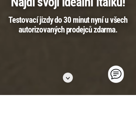
Najdi svoji ideální Italku!
Testovací jizdy do 30 minut nyní u všech
autorizovaných prodejců zdarma.
CHCI ITALKU!
Vyber si italku u
DNX Motoshop